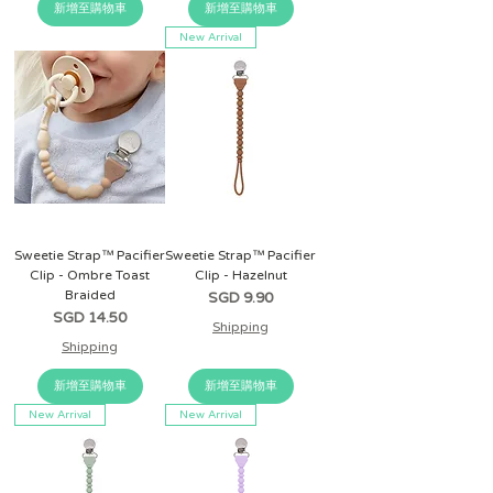
新增至購物車
新增至購物車
New Arrival
Sweetie Strap™ Pacifier
Sweetie Strap™ Pacifier
Clip - Ombre Toast
Clip - Hazelnut
Braided
價格
SGD 9.90
價格
SGD 14.50
Shipping
Shipping
新增至購物車
新增至購物車
New Arrival
New Arrival