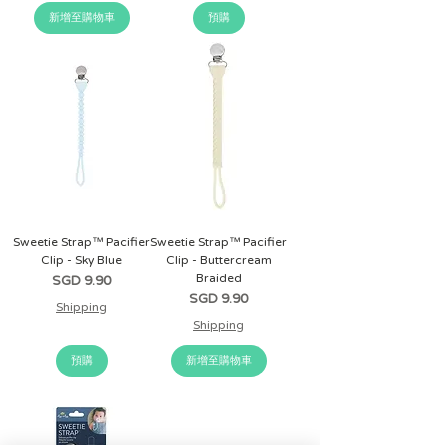
新增至購物車
預購
Sweetie Strap™ Pacifier
Sweetie Strap™ Pacifier
Clip - Sky Blue
Clip - Buttercream
Braided
價格
SGD 9.90
價格
SGD 9.90
Shipping
Shipping
預購
新增至購物車