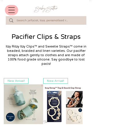
Pacifier Clips & Straps
Itzy Ritzy Itzy Clips™ and Sweetie Straps™ come in
beaded, braided and linen varieties. Our pacifier
straps attach gently to clothes and are made of
100% food grade silicone. Say goodbye to lost
pacis!
New Arrival!
New Arrival!