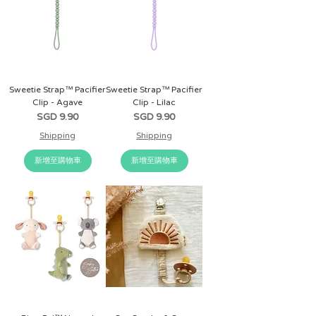
Sweetie Strap™ Pacifier
Sweetie Strap™ Pacifier
Clip - Agave
Clip - Lilac
價格
價格
SGD 9.90
SGD 9.90
Shipping
Shipping
新增至購物車
新增至購物車