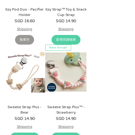
Itzy Pod Duo - Pacifier
Itzy Strap™ Toy & Snack
Holder
Cup Strap
價格
價格
SGD 16.60
SGD 14.90
Shipping
Shipping
無庫存
新增至購物車
New Arrival!
Sweetie Strap Plus -
Sweetie Strap Plus™ -
Bear
Strawberry
價格
價格
SGD 14.90
SGD 14.90
Shipping
Shipping