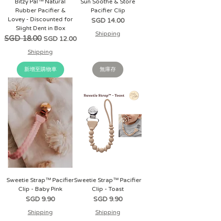
Bitzy Pal™ Natural
Sun Soothe & Store
Rubber Pacifier &
Pacifier Clip
Lovey - Discounted for
價格
SGD 14.00
Slight Dent in Box
Shipping
一般價格
SGD 18.00
促銷價格
SGD 12.00
Shipping
新增至購物車
無庫存
Sweetie Strap™ Pacifier
Sweetie Strap™ Pacifier
Clip - Baby Pink
Clip - Toast
價格
價格
SGD 9.90
SGD 9.90
Shipping
Shipping