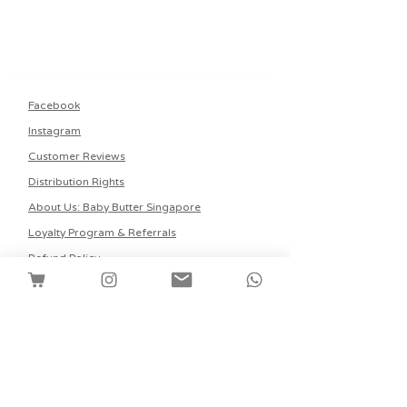
Facebook
Instagram
Customer Reviews
Distribution Rights
About Us: Baby Butter Singapore
Loyalty Program & Referrals
Refund Policy
Join our mailing list
Subscribe Now